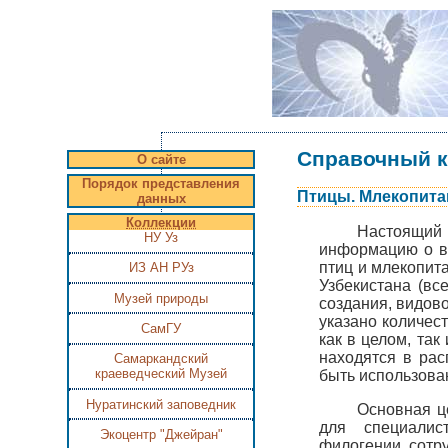
Справочный к
О сайте
Порядок представления
Птицы. Млекопит
данных
Коллекции
Настоящий 
НУ Уз
информацию о в
птиц и млекопит
ИЗ АН РУз
Узбекистана (вс
Музей природы
создания, видов
указано количес
СамГУ
как в целом, та
находятся в ра
Самаркандский
краеведческий Музей
быть использова
Нуратинский заповедник
Основная ц
для специалис
Экоцентр "Джейран"
филогении, сотр