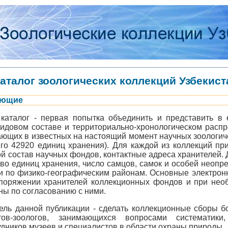
аталог зоологических коллекций Узбекист
ающие
каталог - первая попытка объединить и представить в
идовом составе и территориально-хронологическом распр
ающих в известных на настоящий момент научных зоологич
его 42920 единиц хранения). Для каждой из коллекций пр
ой состав научных фондов, контактные адреса хранителей. 
тво единиц хранения, число самцов, самок и особей неопре
к и по физико-географическим районам. Основные электро
споряжении хранителей коллекционных фондов и при необ
ны по согласованию с ними.
ель данной публикации - сделать коллекционные сборы 
тов-зоологов, занимающихся вопросами систематики
удников музеев и специалистов в области охраны природы.