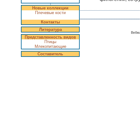
Новые коллекции
Плечевые кости
Контакты
Литература
Вебм
Представленность видов
Птицы
Млекопитающие
Составитель