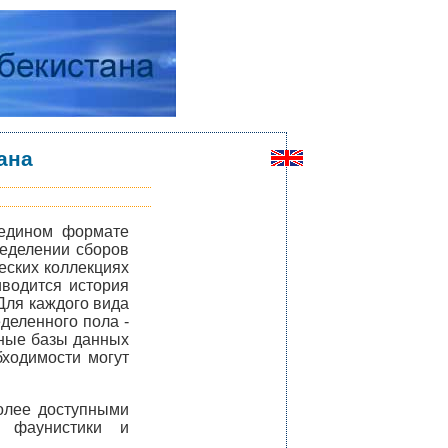
ана
 едином формате
еделении сборов
еских коллекциях
иводится история
Для каждого вида
деленного пола -
нные базы данных
ходимости могут
более доступными
, фаунистики и